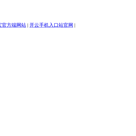
宝官方端网站
|
开云手机入口站官网
|