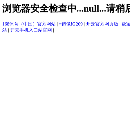
浏览器安全检查中...null...请稍
168体育（中国）官方网站
|
=镜像!G209
|
开云官方网页版
|
欧宝
站
|
开云手机入口站官网
|