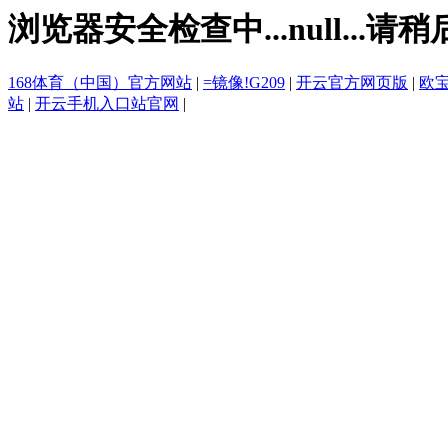
浏览器安全检查中...null...请稍
168体育（中国）官方网站
|
=镜像!G209
|
开云官方网页版
|
欧宝
站
|
开云手机入口站官网
|