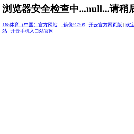
浏览器安全检查中...null...请稍
168体育（中国）官方网站
|
=镜像!G209
|
开云官方网页版
|
欧宝
站
|
开云手机入口站官网
|