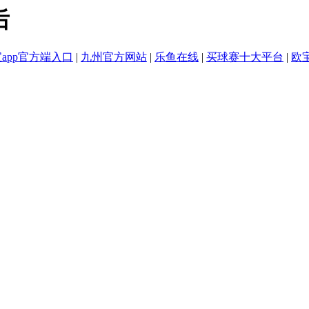
后
app官方端入口
|
九州官方网站
|
乐鱼在线
|
买球赛十大平台
|
欧