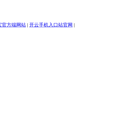
宝官方端网站
|
开云手机入口站官网
|