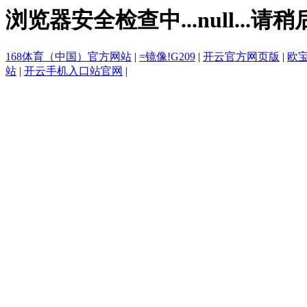
浏览器安全检查中...null...请稍
168体育（中国）官方网站
|
=镜像!G209
|
开云官方网页版
|
欧宝
站
|
开云手机入口站官网
|