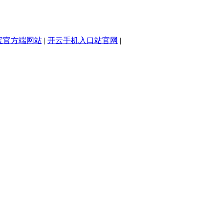
宝官方端网站
|
开云手机入口站官网
|