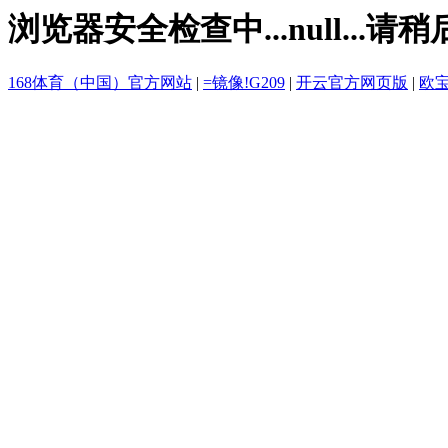
浏览器安全检查中...null...请稍
168体育（中国）官方网站
|
=镜像!G209
|
开云官方网页版
|
欧宝