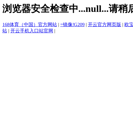
浏览器安全检查中...null...请稍
168体育（中国）官方网站
|
=镜像!G209
|
开云官方网页版
|
欧宝
站
|
开云手机入口站官网
|