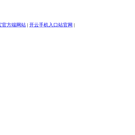
宝官方端网站
|
开云手机入口站官网
|