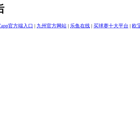
后
app官方端入口
|
九州官方网站
|
乐鱼在线
|
买球赛十大平台
|
欧