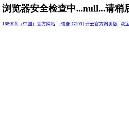
浏览器安全检查中...null...请稍
168体育（中国）官方网站
|
=镜像!G209
|
开云官方网页版
|
欧宝