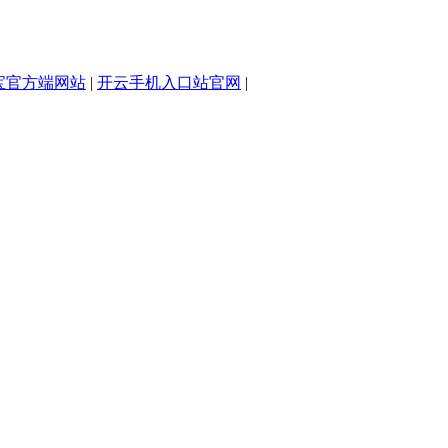
宝官方端网站
|
开云手机入口站官网
|