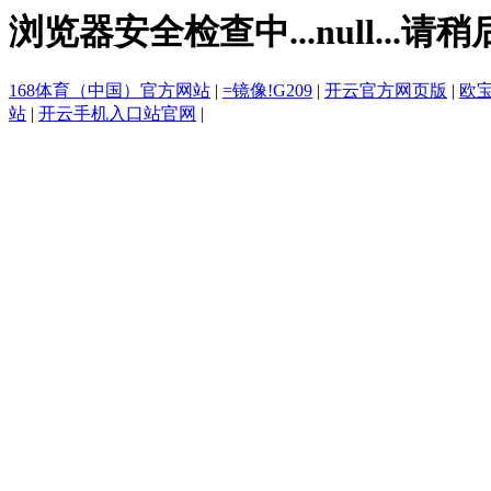
浏览器安全检查中...null...请稍
168体育（中国）官方网站
|
=镜像!G209
|
开云官方网页版
|
欧宝
站
|
开云手机入口站官网
|