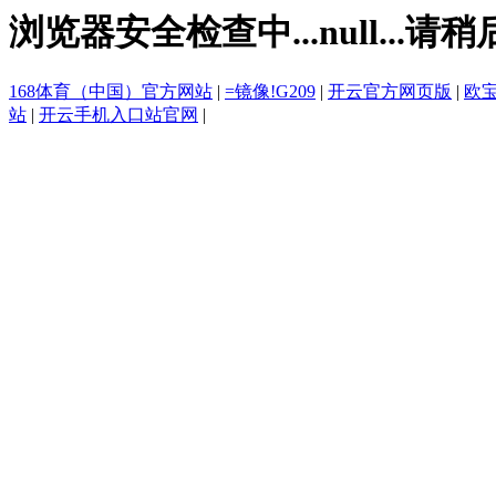
浏览器安全检查中...null...请稍
168体育（中国）官方网站
|
=镜像!G209
|
开云官方网页版
|
欧宝
站
|
开云手机入口站官网
|